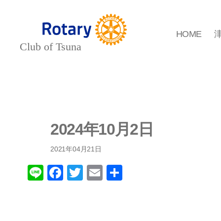
HOME
Rotary
Club
of
Tsuna
-
津
名
ロ
2024年10月2日
ー
タ
リ
2021年04月21日
ー
ク
ラ
Li
F
T
E
共
ブ-
n
a
wi
m
有
e
c
tt
ail
e
er