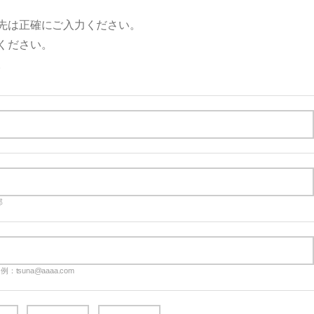
先は正確にご入力ください。
ください。
。
郎
：tsuna@aaaa.com