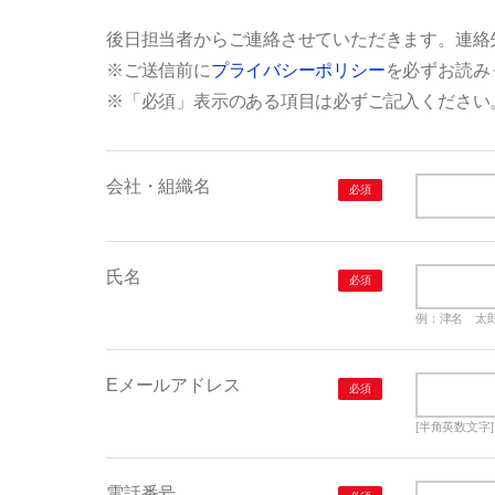
後日担当者からご連絡させていただきます。連絡
※ご送信前に
プライバシーポリシー
を必ずお読み
※「必須」表示のある項目は必ずご記入ください
会社・組織名
必須
氏名
必須
例：津名 太
Eメールアドレス
必須
[半角英数文字] 例
電話番号