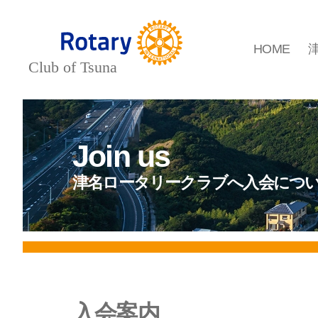
HOME
Rotary
Club
of
Tsuna
-
津
Join us
名
ロ
津名ロータリークラブへ入会につ
ー
タ
リ
ー
ク
ラ
ブ-
入会案内