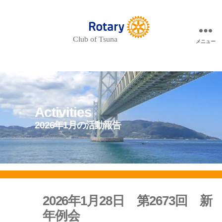
メニュー
Rotary
Club
of
Tsuna
-
津
名
ロ
ー
Activities
タ
リ
2026年1月の活動報告
ー
ク
ラ
ブ-
2026年1月28日 第2673回 新
年例会