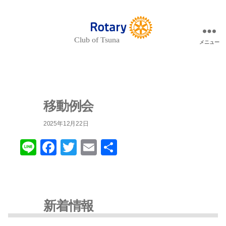
メニュー
Rotary
Club
of
Tsuna
-
津
名
ロ
移動例会
ー
タ
2025年12月22日
リ
ー
ク
Li
F
T
E
共
ラ
ブ-
n
a
wi
m
有
e
c
tt
ail
e
er
新着情報
b