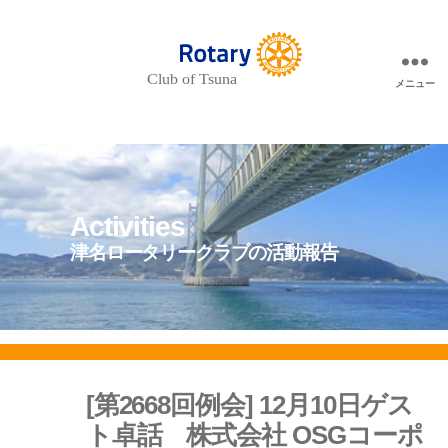
メニュー
Rotary
Club
of
Tsuna
-
津
名
ロ
ー
Activities
タ
リ
津名ロータリークラブの活動報告
ー
ク
ラ
ブ-
[第2668回例会] 12月10日ゲス
ト卓話 株式会社 OSGコーポ