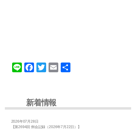
Li
F
T
E
共
n
a
wi
m
有
e
c
tt
ail
e
er
新着情報
b
o
2026年07月28日
o
【第2694回 例会記録（2026年7月22日）】
k